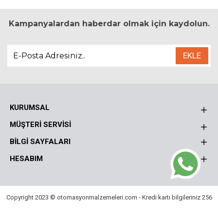
Kampanyalardan haberdar olmak için kaydolun.
EKLE
KURUMSAL
MÜŞTERI SERVISI
BILGI SAYFALARI
HESABIM
Copyright 2023 © otomasyonmalzemeleri.com - Kredi kartı bilgileriniz 256
Bit SSL sertifikası ile korunmaktadır.
Bu Site
DumanSoft
Gelişmiş E-Ticaret sistemleri ile hazırlanmıştır.